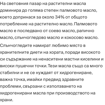
На световния пазар на растителни масла
доминира до голяма степен палмовото масло,
което допринася за около 34% от общото
потребление на растително масло. Палмовото
масло е последвано от соево масло, рапично
масло, слънчогледово масло и кокосово масло.
Слънчогледите намират любимо място в
хранителните диети на хората, поради високото
си съдържание на ненаситени мастни киселини и
високи пушечни точки. Тези масла също са много
стабилни и не се нуждаят от хидрогениране,
важна точка, имайки предвид здравните
проблеми, свързани с използването на
хидрогенирани масла при производството на
храни.