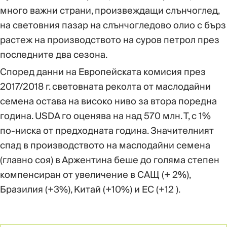
много важни страни, произвеждащи слънчоглед,
на световния пазар на слънчогледово олио с бърз
растеж на производството на суров петрол през
последните два сезона.
Според данни на Европейската комисия през
2017/2018 г. световната реколта от маслодайни
семена остава на високо ниво за втора поредна
година. USDA го оценява на над 570 млн. Т, с 1%
по-ниска от предходната година. Значителният
спад в производството на маслодайни семена
(главно соя) в Аржентина беше до голяма степен
компенсиран от увеличение в САЩ (+ 2%),
Бразилия (+3%), Китай (+10%) и ЕС (+12 ).