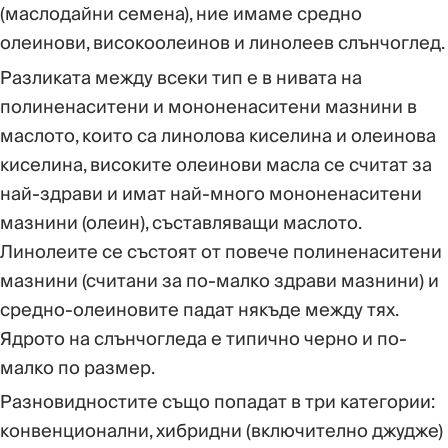
(маслодайни семена), ние имаме средно
олеинови, високоолеинов и линолеев слънчоглед.
Разликата между всеки тип е в нивата на
полиненаситени и мононенаситени мазнини в
маслото, които са линолова киселина и олеинова
киселина, високите олеинови масла се считат за
най-здрави и имат най-много мононенаситени
мазнини (олеин), съставляващи маслото.
Линолеите се състоят от повече полиненаситени
мазнини (считани за по-малко здрави мазнини) и
средно-олеиновите падат някъде между тях.
Ядрото на слънчогледа е типично черно и по-
малко по размер.
Разновидностите също попадат в три категории:
конвенционални, хибридни (включително джудже)