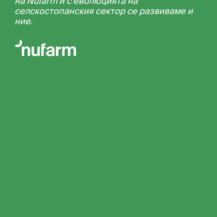
на Nufarm и с еволюцията на
селскостопанския сектор се развиваме и
ние.