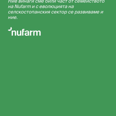
Ние винаги сме били част от семейството
на Nufarm и с еволюцията на
селскостопанския сектор се развиваме и
ние.