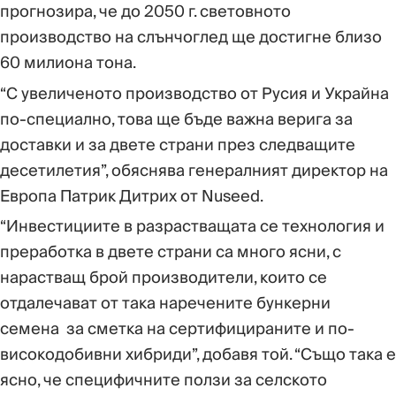
прогнозира, че до 2050 г. световното
производство на слънчоглед ще достигне близо
60 милиона тона.
“С увеличеното производство от Русия и Украйна
по-специално, това ще бъде важна верига за
доставки и за двете страни през следващите
десетилетия”, обяснява генералният директор на
Европа Патрик Дитрих от Nuseed.
“Инвестициите в разрастващата се технология и
преработка в двете страни са много ясни, с
нарастващ брой производители, които се
отдалечават от така наречените бункерни
семена за сметка на сертифицираните и по-
високодобивни хибриди”, добавя той. “Също така е
ясно, че специфичните ползи за селското