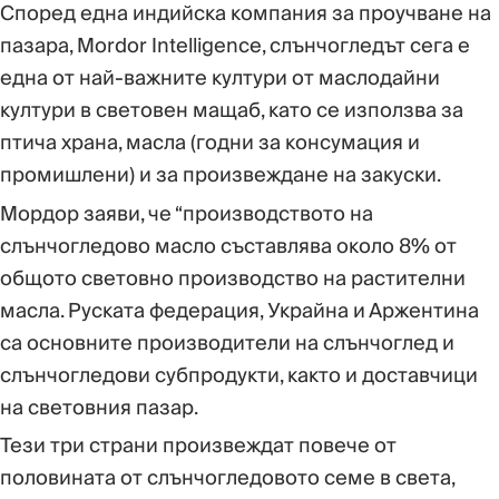
Според една индийска компания за проучване на
пазара, Mordor Intelligence, слънчогледът сега е
една от най-важните култури от маслодайни
култури в световен мащаб, като се използва за
птича храна, масла (годни за консумация и
промишлени) и за произвеждане на закуски.
Мордор заяви, че “производството на
слънчогледово масло съставлява около 8% от
общото световно производство на растителни
масла. Руската федерация, Украйна и Аржентина
са основните производители на слънчоглед и
слънчогледови субпродукти, както и доставчици
на световния пазар.
Тези три страни произвеждат повече от
половината от слънчогледовото семе в света,