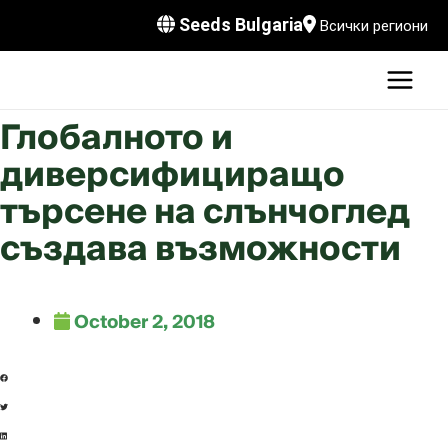
Skip
Seeds Bulgaria
Всички региони
to
MAI
content
MEN
LE
Глобалното и
диверсифициращо
търсене на слънчоглед
LE
създава възможности
LE
October 2, 2018