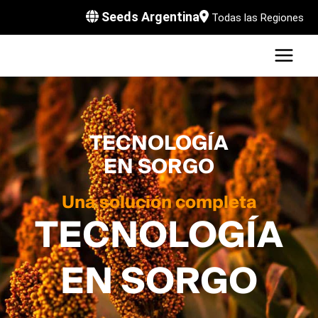
Skip
Seeds Argentina
Todas las Regiones
to
MAI
content
MEN
LE
TECNOLOGÍA
EN SORGO
Una solución completa
LE
TECNOLOGÍA
EN SORGO