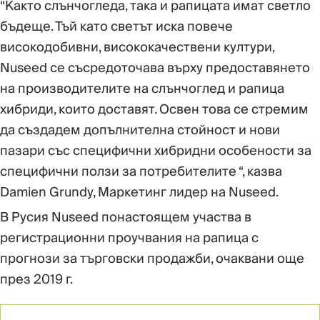
“Както слънчогледа, така и рапицата имат светло
бъдеще. Тъй като светът иска повече
високодобивни, висококачествени култури,
Nuseed се съсредоточава върху предоставянето
на производителите на слънчоглед и рапица
хибриди, които доставят. Освен това се стремим
да създадем допълнителна стойност и нови
пазари със специфични хибридни особености за
специфични ползи за потребителите “, казва
Damien Grundy, Маркетинг лидер на Nuseed.
В Русия Nuseed понастоящем участва в
регистрационни проучвания на рапица с
прогнози за търговски продажби, очаквани още
през 2019 г.