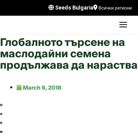
Skip
Seeds Bulgaria
Всички региони
to
MAI
content
MEN
LE
Глобалното търсене на
маслодайни семена
продължава да нараства
LE
LE
March 9, 2018