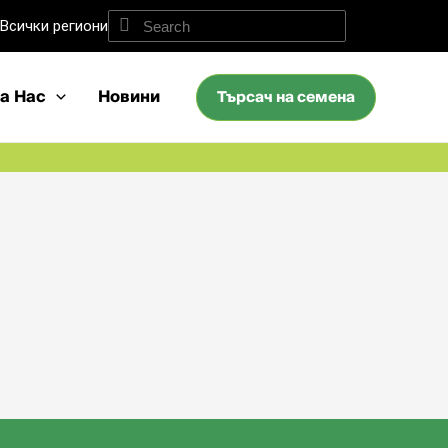
Всички региони
а Нас
Новини
Търсач на семена