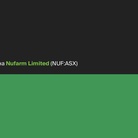
на
Nufarm Limited
(NUF:ASX)