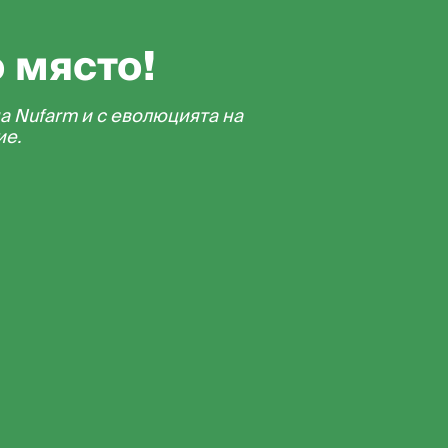
о място!
а Nufarm и с еволюцията на
ие.