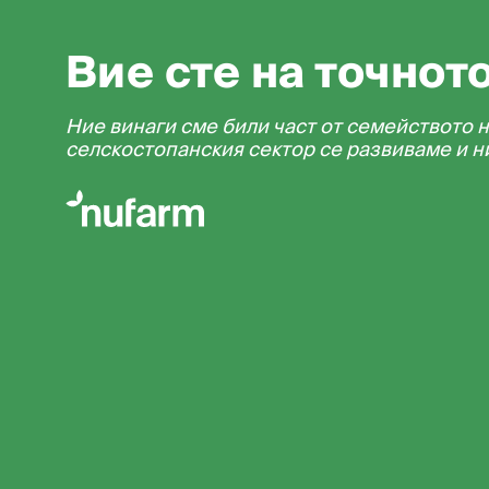
Вие сте на точнот
Ние винаги сме били част от семейството н
селскостопанския сектор се развиваме и н