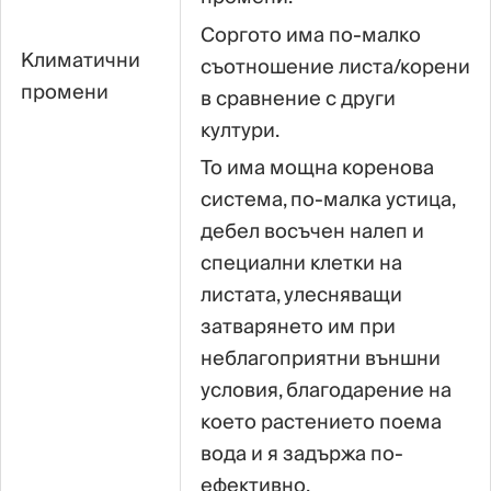
Соргото има по-малко
Климатични
съотношение листа/корени
промени
в сравнение с други
култури.
То има мощна коренова
система, по-малка устица,
дебел восъчен налеп и
специални клетки на
листата, улесняващи
затварянето им при
неблагоприятни външни
условия, благодарение на
което растението поема
вода и я задържа по-
ефективно.