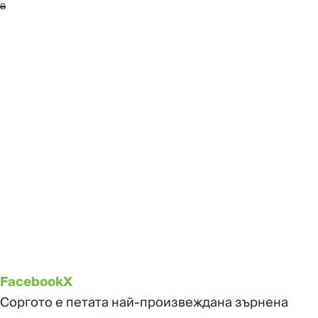
Facebook
X
Соргото е петата най-произвеждана зърнена