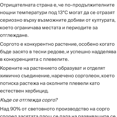
Отрицателната страна е, че по-продължителните
нощни температури под 13°C могат да се отразят
сериозно върху възможните добиви от културата,
което ограничава местата и периодите за
отглеждане.
Соргото е конкурентно растение, особено когато
бъде засято в тесни редове, и успешно надделява
в конкуренцията с плевелите.
Корените на растението образуват и отделят
химично съединение, наречено сорголеон, което
потиска растежа на околните плевели като
естествен хербицид.
Къде се отглежда сорго?
Над 90% от световното производство на сорго
според засятата площ се пада на развиващите се