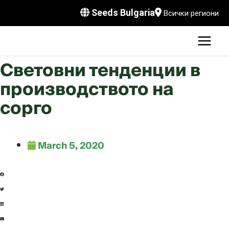
Skip
Seeds Bulgaria
Всички региони
to
MAI
content
MEN
LE
Световни тенденции в
производството на
сорго
LE
LE
March 5, 2020