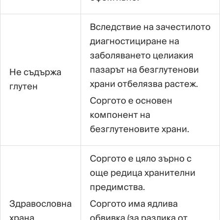
Вследствие на зачестилото
диагностициране на
заболяването целиакия
пазарът на безглутенови
Не съдържа
храни отбелязва растеж.
глутен
Соргото е основен
компонент на
безглутеновите храни.
Соргото е цяло зърно с
още редица хранителни
предимства.
Здравословна
Соргото има ядлива
храна
обвивка (за разлика от