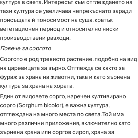
култура в света. Интересът към отглеждането на
тази култура се увеличава непрекъснато заради
присъщата ѝ поносимост на суша, кратък
вегетационен период и относително ниски
производствени разходи.
Повече за соргото
Соргото е род тревисто растение, подобно на вид
на царевицата за зърно. Отглежда се както за
фураж за храна на животни, така и като зърнена
култура за храна на хората.
Един от видовете сорго, наречен култивирано
сорго (Sorghum bicolor), е важна култура,
отглеждана на много места по света. Той има
много различни приложения, включително като
зърнена храна или соргов сироп, храна за