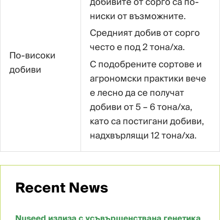
добивите от сорго са по-
ниски от възможните.
Средният добив от сорго
често е под 2 тона/ха.
По-високи
С подобрените сортове и
добиви
агрономски практики вече
е лесно да се получат
добиви от 5 – 6 тона/ха,
като са постигани добиви,
надхвърлящи 12 тона/ха.
Recent News
Nuseed излиза с усъвършенствана генетика