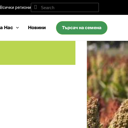
Всички региони
а Нас
Новини
Търсач на семена