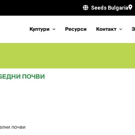
Seeds Bulgaria
Култури
Ресурси
Kонтакт
З
 БЕДНИ ПОЧВИ
ални почви