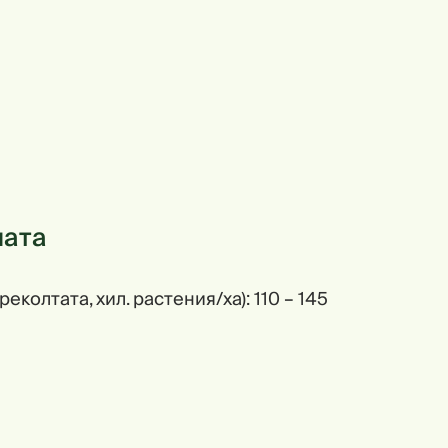
ната
oлтaтa, xил. pacтeния/xa): 110 – 145