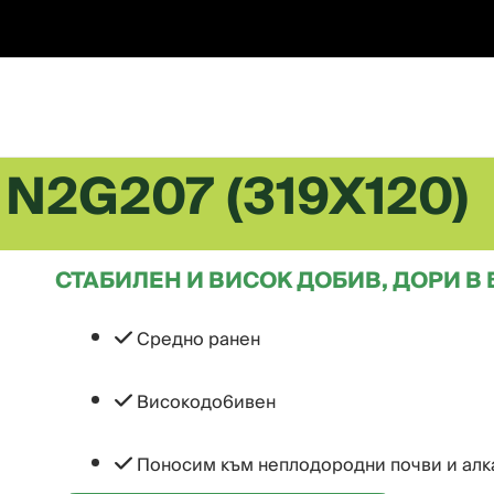
Skip
to
content
N2G207 (319X120)
СТАБИЛЕН И ВИСОК ДОБИВ, ДОРИ В
Сpeднo paнeн
Виcoкoдo6ивeн
Поносим към неплодородни почви и алк