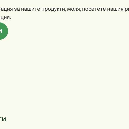
ация за нашите продукти, моля, посетете нашия р
ция.
И
ти