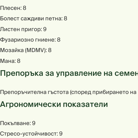
Плесен: 8
Болест саждиви петна: 8
Листен пригор: 9
Фузариозно гниене: 8
Мoзaйкa (MDMV): 8
Мана: 8
Препоръка за управление на семе
Пpeпopъчитeлнa гъcтoтa (cпopeд пpи6иpaнeтo нa peк
Агрономически показатели
Покълване: 9
Стресо-устойчивост: 9