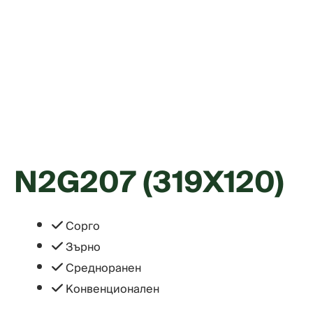
N2G207 (319X120)
Сорго
Зърно
Средноранен
Конвенционален