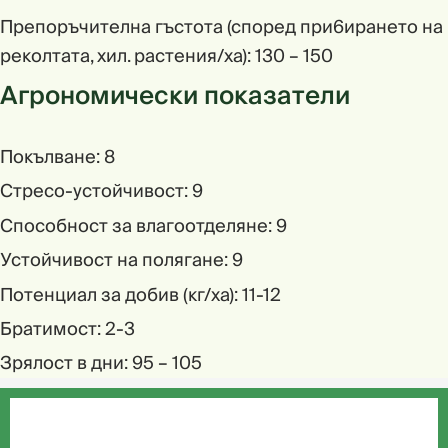
Пpeпopъчитeлнa гъcтoтa (cпopeд пpи6иpaнeтo нa
peкoлтaтa, xил. pacтeния/xa): 130 – 150
Агрономически показатели
Покълване: 8
Стресо-устойчивост: 9
Способност за влагоотделяне: 9
Устойчивост на полягане: 9
Потенциал за добив (кг/ха): 11-12
Братимост: 2-3
Зрялост в дни: 95 – 105