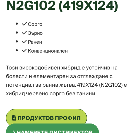
N2G102 (419X124)
Сорго
Зърно
Ранен
Конвенционален
Този високодобивен хибрид е устойчив на
болести и елементарен за отглеждане с
потенциал за ранна жътва. 419X124 (N2G102) е
хибрид червено сорго без танини
ПРОДУКТОВ ПРОФИЛ
НАМЕРЕТЕ ДИСТРИБУТОР