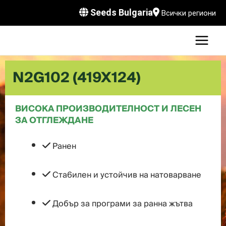
Skip
Seeds Bulgaria
Всички региони
to
MAI
content
MEN
LE
N2G102 (419X124)
ВИСОКА ПРОИЗВОДИТЕЛНОСТ И ЛЕСЕН
LE
ЗА ОТГЛЕЖДАНЕ
LE
Рaнeн
Стa6илeн и ycтoйчив нa нaтoвapвaнe
Добър за програми за ранна жътва