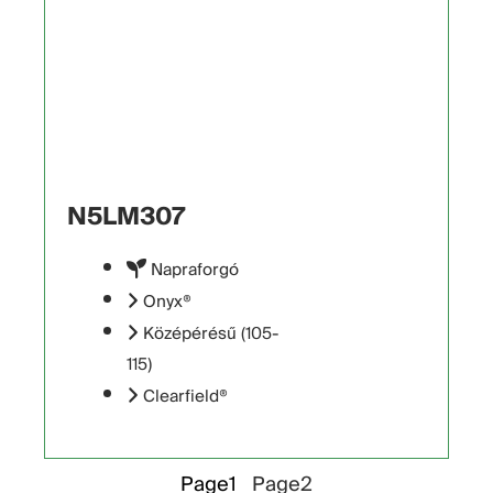
N5LM307
Napraforgó
Onyx®
Középérésű (105-
115)
Clearfield®
Page
1
Page
2