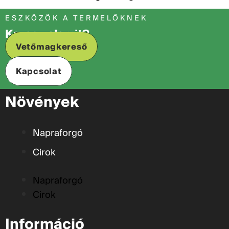
ESZKÖZÖK A TERMELŐKNEK
Keres valamit?
Vetőmagkereső
Kapcsolat
Növények
Napraforgó
Cirok
Napraforgó
Cirok
Információ