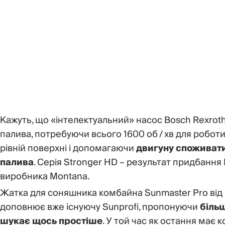
Кажуть, що «інтелектуальний» насос Bosch Rexrot
палива, потребуючи всього 1600 об / хв для робот
рівній поверхні і допомагаючи
двигуну споживати 
палива
. Серія Stronger HD – результат придбання
виробника Montana.
Жатка для соняшника комбайна Sunmaster Pro від
доповнює вже існуючу Sunprofi, пропонуючи
більш
шукає щось простіше
. У той час як остання має 