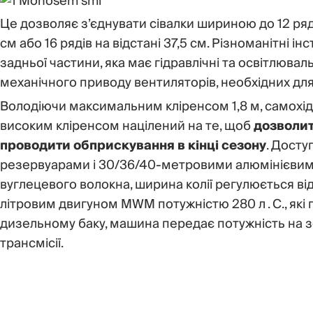
Це дозволяє з’єднувати сівалки шириною до 12 ряді
см або 16 рядів на відстані 37,5 см. Різноманітні 
задньої частини, яка має гідравлічні та освітлюваль
механічного приводу вентиляторів, необхідних для
Володіючи максимальним кліренсом 1,8 м, самохі
високим кліренсом націлений на те, щоб
дозволит
проводити обприскування в кінці сезону
. Дост
резервуарами і 30/36/40-метровими алюмінієви
вуглецевого волокна, ширина колії регулюється від
літровим двигуном MWM потужністю 280 л . С., як
дизельному баку, машина передає потужність на 
трансмісії.