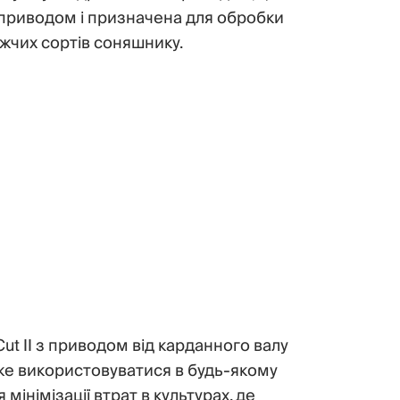
 приводом і призначена для обробки
ижчих сортів соняшнику.
 II з приводом від карданного валу
може використовуватися в будь-якому
інімізації втрат в культурах, де