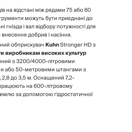
в на відстані між рядами 75 або 80
інструменти можуть бути приєднані до
ні гнізда і вал відбору потужності для
 внесення добрив і насіння.
дний обприскувач
Kuhn
Stronger HD з
и виробникам високих культур
упний з 3200/4000-літровими
ми або 50-метровими штангами з
 2,8 до 3,5 м. Оснащений 7,2-
і працюють на 600-літровому
землю за допомогою гідростатичної