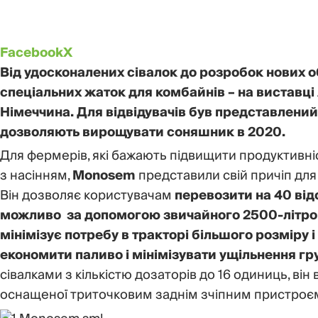
Facebook
X
Від удосконалених сівалок до розробок нових о
спеціальних жаток для комбайнів – на виставці 
Німеччина. Для відвідувачів був представлений
дозволяють вирощувати соняшник в 2020.
Для фермерів, які бажають підвищити продуктивні
з насінням,
Monosem
представили свій причіп для
Він дозволяє користувачам
перевозити на 40 від
можливо за допомогою звичайного 2500-літро
мінімізує потребу в тракторі більшого розмір
економити паливо і мінімізувати ущільнення гр
сівалками з кількістю дозаторів до 16 одиниць, він
оснащеної триточковим заднім зчіпним пристроєм