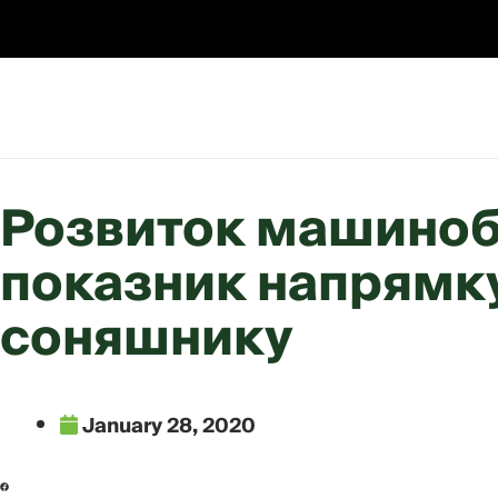
Skip
to
content
Розвиток машиноб
показник напрямк
соняшнику
January 28, 2020