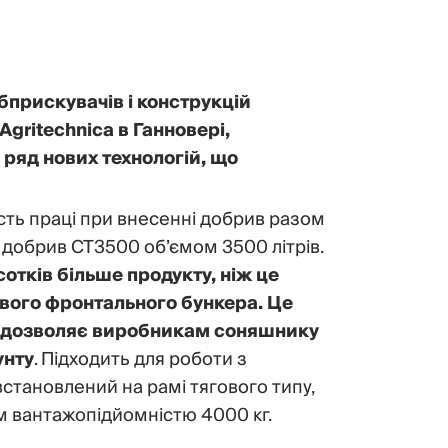
бприскувачів і конструкцій
Agritechnica в Ганновері,
 ряд нових технологій, що
сть праці при внесенні добрив разом
 добрив CT3500 об’ємом 3500 літрів.
сотків більше продукту, ніж це
вого фронтального бункера. Це
у і дозволяє виробникам соняшнику
унту
. Підходить для роботи з
 встановлений на рамі тягового типу,
 вантажопідйомністю 4000 кг.