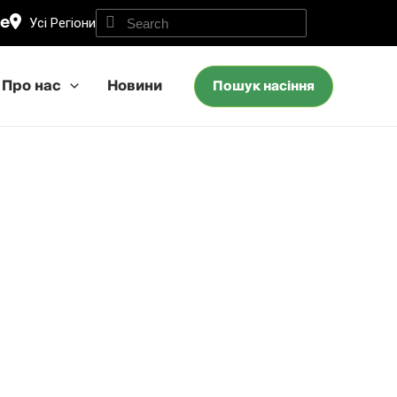
ne
Усі Регіони
Про нас
Новини
Пошук насіння