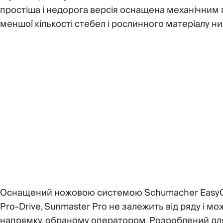
простіша і недорога версія оснащена механічним
меншої кількості стебел і рослинного матеріалу н
Оснащений ножовою системою Schumacher EasyCut
Pro-Drive, Sunmaster Pro не залежить від ряду і 
напрямку, обраному оператором. Розроблений для м