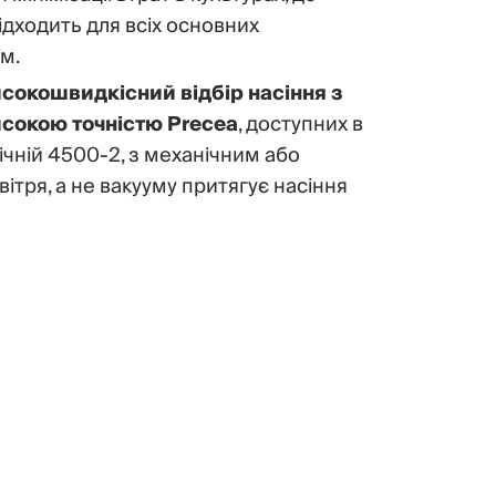
підходить для всіх основних
 м.
сокошвидкісний відбір насіння з
исокою точністю Precea
, доступних в
ічній 4500-2, з механічним або
тря, а не вакууму притягує насіння