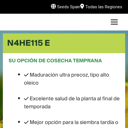
Skip
Seeds Spain
Todas las Regiones
to
MAI
content
U
MEN
LE
N4HE115 E
SU OPCIÓN DE COSECHA TEMPRANA
U
Maduración ultra precoz, tipo alto
LE
oleico
Excelente salud de la planta al final de
temporada
Mejor opción para la siembra tardía o