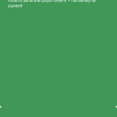
nostru să arate puțin diferit – rămâneți la
curent