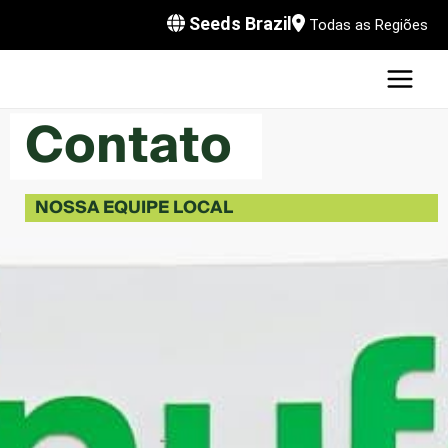
Skip
Seeds Brazil
Todas as Regiões
to
MAI
content
U
MEN
Contato
LE
U
NOSSA EQUIPE LOCAL
LE
U
LE