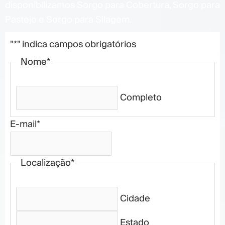
disponibilizamos Sorgo para Cobertura, Sorgo para
Pastejo e Sorgo para Silagem.
"
*
" indica campos obrigatórios
Nome
*
Completo
E-mail
*
Localização
*
Cidade
Estado