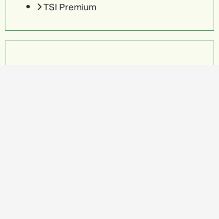
TSI Premium
ALVO – Jowar Short
Sorgo
Sorgo Granífero
Superprecoce