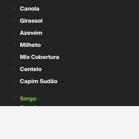
Canola
Girassol
Azevém
Milheto
Mix Cobertura
Centeio
Capim Sudão
Sorgo
Canola
Girassol
Azevém
Milheto