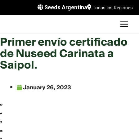
Skip
Seeds Argentina
Todas las Regiones
to
MAI
content
MEN
LE
Primer envío certificado
de Nuseed Carinata a
Saipol.
January 26, 2023
LE